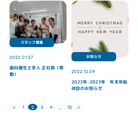
スタッフ募集
お知らせ
2023.01.27
歯科衛生士求人 正社員（常
2022.12.09
勤）
2022年-2023年 年末年始
休診のお知らせ
投
12
…
2
3
4
<
>
1
稿
の
ペ
ー