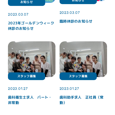
お知らせ
お知らせ
2023.03.07
2023.03.07
臨時休診のお知らせ
2023年ゴールデンウィーク
診療時間
日/祝
月
火
水
木
金
土
休診のお知らせ
09:30~
●
●
●
●
●
●
ー
13:30
15:00~
▲
●
●
●
●
●
ー
19:30
~19:00
▲：土曜日午後：15:00~19:00 休診日：日曜日、祝日
最終受付：月～金曜日19:00まで／土曜日：18:30まで
スタッフ募集
スタッフ募集
2023.01.27
2023.01.27
歯科衛生士求人 パート・
歯科助手求人 正社員（常
非常勤
勤）