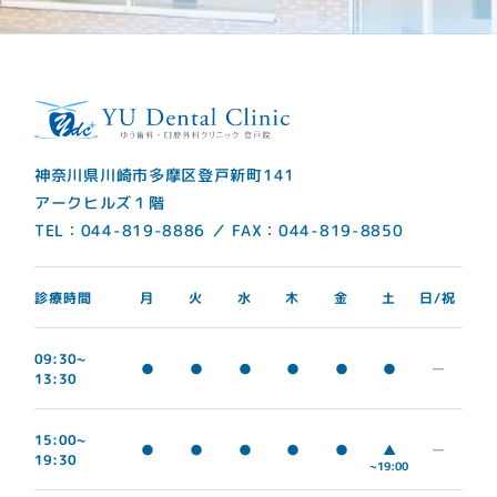
神奈川県川崎市多摩区登戸新町141
アークヒルズ１階
TEL：044-819-8886 ／ FAX：044-819-8850
診療時間
日/祝
月
火
水
木
金
土
09:30~
●
●
●
●
●
●
ー
13:30
15:00~
▲
●
●
●
●
●
ー
19:30
~19:00