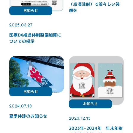
（点滴注射）で若々しい笑
診療内容
顔を
お知らせ
一般歯科
口腔外科
2025.03.27
粘液嚢胞
医療DX推進体制整備加算に
ついての掲示
予防歯科
小児歯科
インプラント
矯正歯科
マウスピース矯正
入れ歯(義歯)
ホワイトニング
コンティースに
よる入れ歯治療
お知らせ
歯周病
審美歯科
レーザー治療
静脈内鎮静法
お知らせ
2024.07.18
ボツリヌス注射
アンチエイジング
夏季休診のお知らせ
歯科外来
2023.12.15
再生医療
2023年-2024年 年末年始