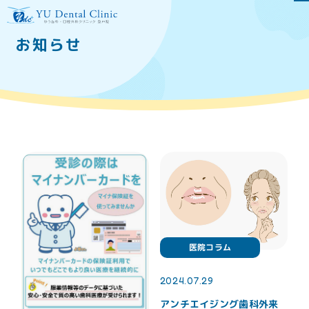
お知らせ
当院について
医院のご案内
ドクター紹介
口腔外科専門医とは
医療費控除について
施設基準
医院の特徴
医院コラム
医療設備
当院のインプラント治療
について
2024.07.29
虫歯、歯周病予防の為の
再生医療等提供医療機関
アンチエイジング歯科外来
メンテナンス