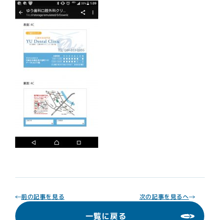
診療内容
一般歯科
口腔外科
粘液嚢胞
予防歯科
小児歯科
インプラント
矯正歯科
マウスピース矯正
入れ歯(義歯)
ホワイトニング
コンティースに
よる入れ歯治療
歯周病
審美歯科
レーザー治療
静脈内鎮静法
ボツリヌス注射
アンチエイジング
歯科外来
前の記事を見る
次の記事を見るへ
再生医療
一覧に戻る