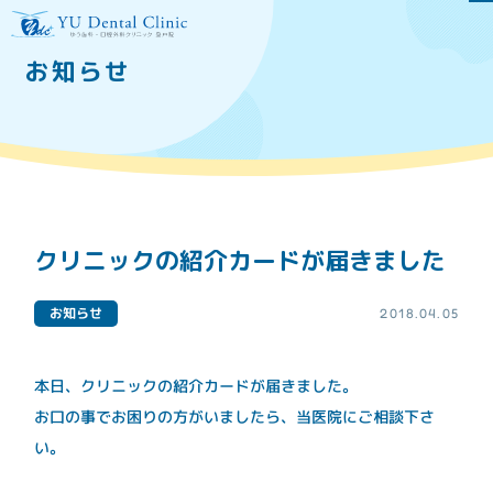
お知らせ
当院について
医院のご案内
ドクター紹介
口腔外科専門医とは
医療費控除について
クリニックの紹介カードが届きました
施設基準
お知らせ
2018.04.05
医院の特徴
本日、クリニックの紹介カードが届きました。
医療設備
当院のインプラント治療
お口の事でお困りの方がいましたら、当医院にご相談下さ
について
い。
虫歯、歯周病予防の為の
再生医療等提供医療機関
メンテナンス