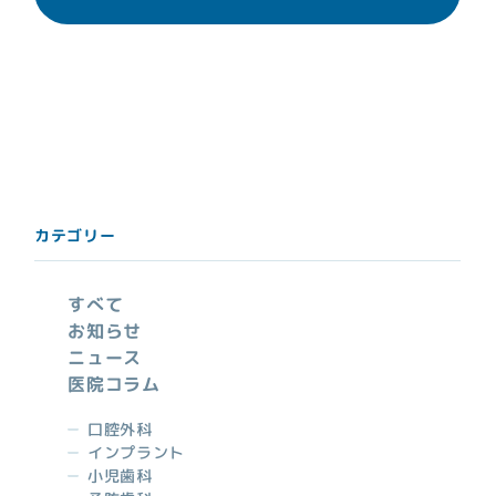
(CGF・AFG等)
お知らせ
ご相談例Q&A
キャンセルポリシー
スタッフ募集
カテゴリー
すべて
044-819-8886
tel.
お知らせ
事前に予約されますと、待ち時間も少なく、
スムー
ニュース
電話予約
ズに治療を進めることが出来ます。
はこちら
医院コラム
口腔外科
インプラント
小児歯科