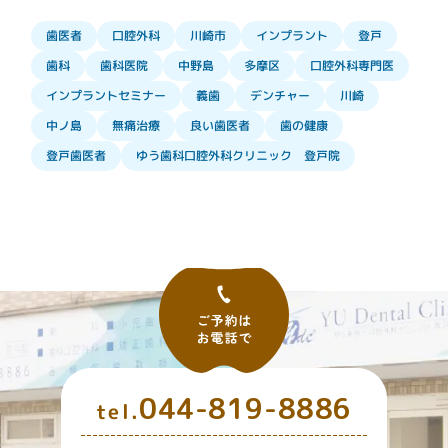
インプラント
口腔外科
歯医者
川崎市
登戸
口腔外科専門医
歯科医院
中野島
多摩区
歯科
インプラントセミナー
デンチャー
義歯
川崎
良い歯医者
無痛治療
歯の健康
中ノ島
ゆう歯科口腔外科クリニック 登戸院
登戸歯医者
044-819-8886
tel.