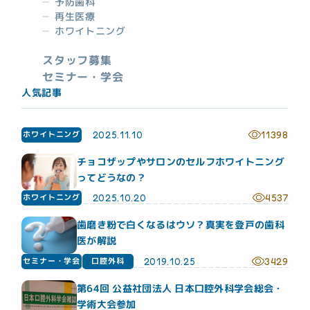
予防歯科
再生医療
ホワイトニング
スタッフ募集
診療時間
日/祝
月
火
水
木
金
土
セミナー・学会
人気記事
09:30~
●
●
●
●
●
●
ー
13:30
15:00~
ホワイトニング
2025.11.10
11398
▲
●
●
●
●
●
ー
19:30
~19:00
チョコザップやサロンのセルフホワイトニング
▲：土曜日午後：15:00~19:00 休診日：日曜日、祝日
ってどうなの？
最終受付：月～金曜日19:00まで／土曜日：18:30まで
ホワイトニング
2025.10.20
4537
歯磨き粉で白くなるはウソ？真実を登戸の歯科
医が解説
セミナー・学会
口腔外科
2019.10.25
3429
第64回 公益社団法人 日本口腔外科学会総会・
学術大会参加