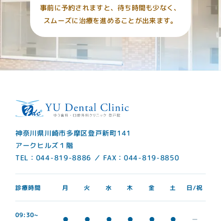
事前に予約されますと、待ち時間も少なく、
スムーズに治療を進めることが出来ます。
神奈川県川崎市多摩区登戸新町141
アークヒルズ１階
TEL：044-819-8886 ／ FAX：044-819-8850
診療時間
日/祝
月
火
水
木
金
土
09:30~
●
●
●
●
●
●
ー