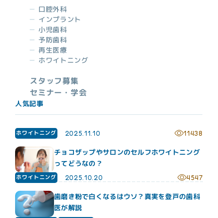
口腔外科
インプラント
小児歯科
予防歯科
再生医療
診療時間
日/祝
月
火
水
木
金
土
ホワイトニング
09:30~
●
●
●
●
●
●
ー
13:30
スタッフ募集
セミナー・学会
15:00~
▲
●
●
●
●
●
ー
19:30
人気記事
~19:00
▲：土曜日午後：15:00~19:00 休診日：日曜日、祝日
最終受付：月～金曜日19:00まで／土曜日：18:30まで
ホワイトニング
2025.11.10
11438
チョコザップやサロンのセルフホワイトニング
ってどうなの？
ホワイトニング
2025.10.20
4547
歯磨き粉で白くなるはウソ？真実を登戸の歯科
医が解説