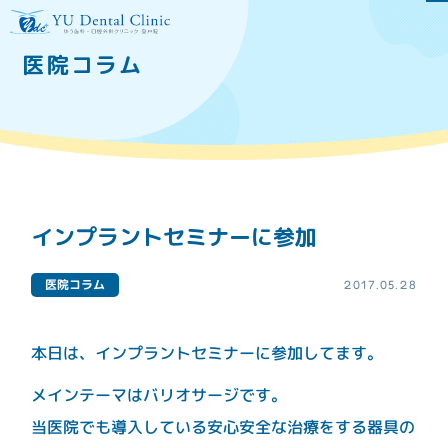
医院コラム
当院について
医院のご案内
ドクター紹介
口腔外科専門医とは
医療費控除について
インプラントセミナーに参加
施設基準
医院コラム
2017.05.28
医院の特徴
本日は、インプラントセミナーに参加してます。
医療設備
当院のインプラント治療
について
メインテーマはバリオサージです。
虫歯、歯周病予防の為の
再生医療等提供医療機関
当医院でも導入している安心安全な治療をする器具の
メンテナンス