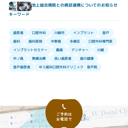
池上総合病院との病診連携についてのお知らせ
キーワード
インプラント
口腔外科
歯医者
川崎市
登戸
口腔外科専門医
歯科医院
中野島
多摩区
歯科
インプラントセミナー
デンチャー
義歯
川崎
良い歯医者
無痛治療
歯の健康
中ノ島
ゆう歯科口腔外科クリニック 登戸院
登戸歯医者