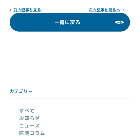
(CGF・AFG等)
お知らせ
前の記事を見る
次の記事を見るへ
一覧に戻る
ご相談例Q&A
キャンセルポリシー
スタッフ募集
044-819-8886
tel.
カテゴリー
事前に予約されますと、待ち時間も少なく、
スムー
電話予約
ズに治療を進めることが出来ます。
はこちら
すべて
お知らせ
ニュース
医院コラム