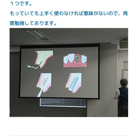
１つです。
診療内容
もっていても上手く使わなければ意味がないので、再
度勉強しております。
一般歯科
口腔外科
粘液嚢胞
予防歯科
小児歯科
インプラント
矯正歯科
マウスピース矯正
入れ歯(義歯)
ホワイトニング
コンティースに
よる入れ歯治療
歯周病
審美歯科
レーザー治療
静脈内鎮静法
ボツリヌス注射
アンチエイジング
歯科外来
再生医療