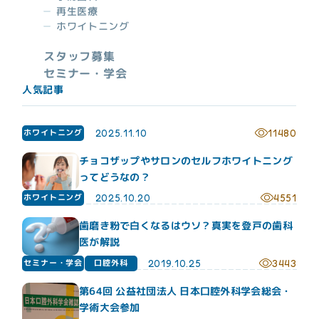
再生医療
ホワイトニング
スタッフ募集
セミナー・学会
診療時間
日/祝
月
火
水
木
金
土
人気記事
09:30~
●
●
●
●
●
●
ー
13:30
ホワイトニング
2025.11.10
11480
15:00~
▲
●
●
●
●
●
ー
19:30
~19:00
チョコザップやサロンのセルフホワイトニング
ってどうなの？
▲：土曜日午後：15:00~19:00 休診日：日曜日、祝日
最終受付：月～金曜日19:00まで／土曜日：18:30まで
ホワイトニング
2025.10.20
4551
歯磨き粉で白くなるはウソ？真実を登戸の歯科
医が解説
セミナー・学会
口腔外科
2019.10.25
3443
第64回 公益社団法人 日本口腔外科学会総会・
学術大会参加