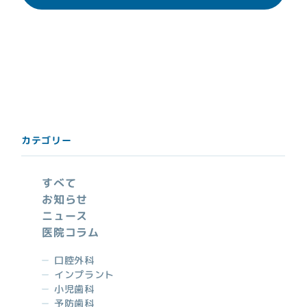
(CGF・AFG等)
お知らせ
ご相談例Q&A
キャンセルポリシー
スタッフ募集
カテゴリー
すべて
044-819-8886
tel.
お知らせ
ニュース
事前に予約されますと、待ち時間も少なく、
スムー
電話予約
医院コラム
ズに治療を進めることが出来ます。
はこちら
口腔外科
インプラント
小児歯科
予防歯科