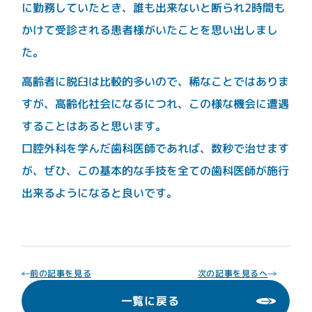
に勤務していたとき、誰も出来ないと断られ2時間も
診療内容
かけて受診される患者様がいたことを思い出しまし
た。
一般歯科
口腔外科
粘液嚢胞
高齢者に脱臼は比較的多いので、稀なことではありま
予防歯科
小児歯科
すが、高齢化社会になるにつれ、この様な機会に遭遇
インプラント
矯正歯科
することはあると思います。
マウスピース矯正
口腔外科を学んだ歯科医師であれば、数秒で治せます
入れ歯(義歯)
ホワイトニング
が、ぜひ、この基本的な手技を全ての歯科医師が施行
コンティースに
出来るようになると良いです。
よる入れ歯治療
歯周病
審美歯科
レーザー治療
静脈内鎮静法
ボツリヌス注射
アンチエイジング
歯科外来
前の記事を見る
次の記事を見るへ
再生医療
一覧に戻る