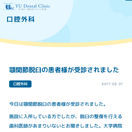
口腔外科
当院について
医院のご案内
ドクター紹介
口腔外科専門医とは
医療費控除について
顎関節脱臼の患者様が受診されました
施設基準
口腔外科
2017.02.01
医院の特徴
今日は顎関節脱臼の患者様が受診されました。
医療設備
当院のインプラント治療
について
施設に入所している方でしたが、脱臼の整復を行える
虫歯、歯周病予防の為の
再生医療等提供医療機関
歯科医師があまりいないとお聞きしました。大学病院
メンテナンス