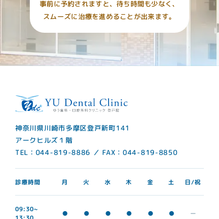
事前に予約されますと、待ち時間も少なく、
スムーズに治療を進めることが出来ます。
神奈川県川崎市多摩区登戸新町141
アークヒルズ１階
TEL：044-819-8886 ／ FAX：044-819-8850
診療時間
日/祝
月
火
水
木
金
土
09:30~
●
●
●
●
●
●
ー
13:30