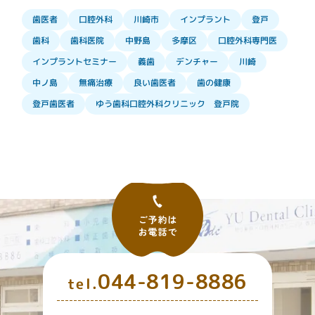
インプラント
口腔外科
歯医者
川崎市
登戸
口腔外科専門医
歯科医院
中野島
多摩区
歯科
インプラントセミナー
デンチャー
義歯
川崎
良い歯医者
無痛治療
歯の健康
中ノ島
ゆう歯科口腔外科クリニック 登戸院
登戸歯医者
044-819-8886
tel.